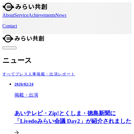
About
Service
Achievements
News
Contact
ニュース
すべて
プレス
人事
掲載・出演
レポート
2026/02/24
掲載・出演
あいテレビ・Zip!とくしま・徳島新聞に
「Livedoみらい会議 Day2」が紹介されました