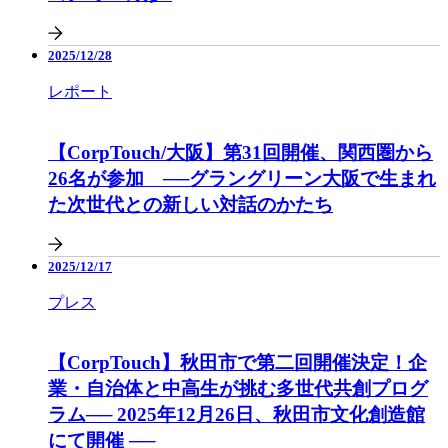
2025/12/28
レポート
【CorpTouch/大阪】第31回開催、関西圏から
26名が参加 ──グラングリーン大阪で生まれ
た次世代との新しい対話のかたち
2025/12/17
プレス
【CorpTouch】秋田市で第二回開催決定！企
業・自治体と中高生が挑む多世代共創プログ
ラム── 2025年12月26日、秋田市文化創造館
にて開催 ──