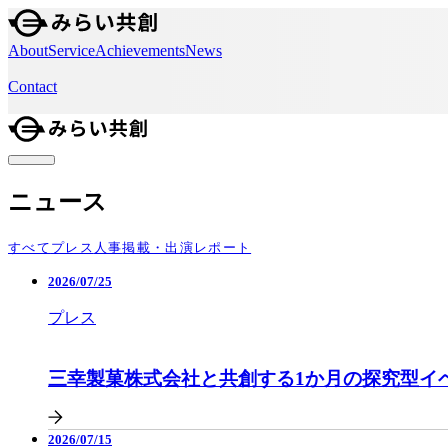
About
Service
Achievements
News
Contact
ニュース
すべて
プレス
人事
掲載・出演
レポート
2026/07/25
プレス
三幸製菓株式会社と共創する1か月の探究型イ
2026/07/15