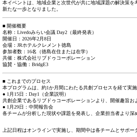
本イベントは、地域企業と次世代が共に地域課題の解決策を
新たな一歩となりました。
■ 開催概要
名称：Livedoみらい会議 Day2（最終発表）
開催日：2026年2月8日
会場：JRホテルクレメント徳島
参加者数：16名（徳島在住または在学）
共催：株式会社リブドゥコーポレーション
協賛・協働：BridgE3
■ これまでのプロセス
本プログラムは、約1か月間にわたる共創プロセスを経て実
● 1月15日：Day1（企業説明）
共創企業であるリブドゥコーポレーションより、開催趣旨お
● 1月29日：中間報告会
各チームが分析した現状や課題を発表し、企業担当者より深
上記日程はオンラインで実施し、期間中は各チームとサポー